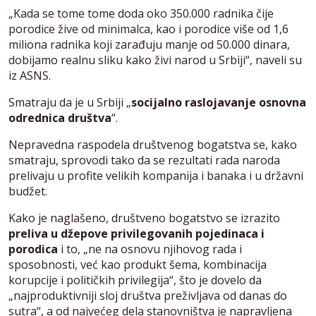
„Kada se tome tome doda oko 350.000 radnika čije
porodice žive od minimalca, kao i porodice više od 1,6
miliona radnika koji zarađuju manje od 50.000 dinara,
dobijamo realnu sliku kako živi narod u Srbiji“, naveli su
iz ASNS.
Smatraju da je u Srbiji „
socijalno raslojavanje osnovna
odrednica društva
“.
Nepravedna raspodela društvenog bogatstva se, kako
smatraju, sprovodi tako da se rezultati rada naroda
prelivaju u profite velikih kompanija i banaka i u državni
budžet.
Kako je naglašeno, društveno bogatstvo se izrazito
preliva u džepove privilegovanih pojedinaca i
porodica
i to, „ne na osnovu njihovog rada i
sposobnosti, već kao produkt šema, kombinacija
korupcije i političkih privilegija“, što je dovelo da
„najproduktivniji sloj društva preživljava od danas do
sutra“, a od najvećeg dela stanovništva je napravljena