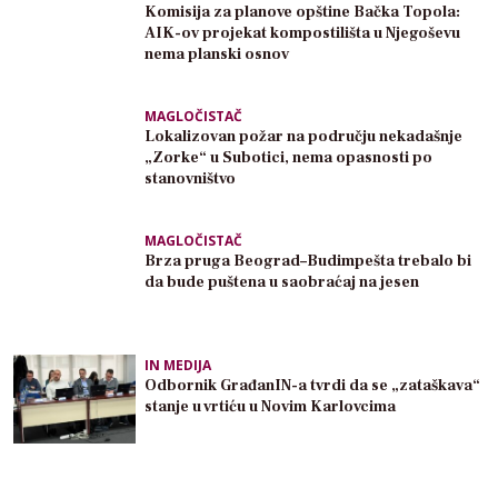
Komisija za planove opštine Bačka Topola:
AIK-ov projekat kompostilišta u Njegoševu
nema planski osnov
MAGLOČISTAČ
Lokalizovan požar na području nekadašnje
„Zorke“ u Subotici, nema opasnosti po
stanovništvo
MAGLOČISTAČ
Brza pruga Beograd–Budimpešta trebalo bi
da bude puštena u saobraćaj na jesen
IN MEDIJA
Odbornik GrađanIN-a tvrdi da se „zataškava“
stanje u vrtiću u Novim Karlovcima