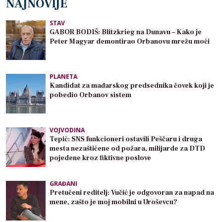
NAJNOVIJE
STAV
GABOR BODIŠ: Blitzkrieg na Dunavu – Kako je
Peter Magyar demontirao Orbanovu mrežu moći
PLANETA
Kandidat za mađarskog predsednika čovek koji je
pobedio Orbanov sistem
VOJVODINA
Tepić: SNS funkcioneri ostavili Peščaru i druga
mesta nezaštićene od požara, milijarde za DTD
pojedene kroz fiktivne poslove
GRAĐANI
Pretučeni reditelj: Vučić je odgovoran za napad na
mene, zašto je moj mobilni u Uroševcu?