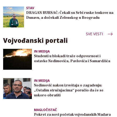
STAV
DRAGAN BURSAĆ: Čekali su Srbi ruske tenkove na
Dunavu, a dočekali Zelenskog u Beogradu
SVE VESTI
Vojvođanski portali
IN MEDIJA
Studenti u blokadi traže odgovornost i
ostavke Nedimovića, Pavlovića i Samardžića
IN MEDIJA
Nedimović nakon izveštaja o zagađenju:
„Ostalim stručnjacima“ poručio da će se
uskoro obratiti
MAGLOČISTAČ
Pokret za novi početak vojvođanskih Mađara