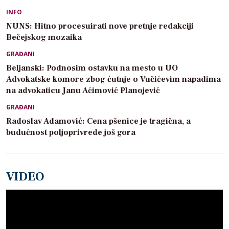
INFO
NUNS: Hitno procesuirati nove pretnje redakciji
Bečejskog mozaika
GRAĐANI
Beljanski: Podnosim ostavku na mesto u UO
Advokatske komore zbog ćutnje o Vučićevim napadima
na advokaticu Janu Aćimović Planojević
GRAĐANI
Radoslav Adamović: Cena pšenice je tragična, a
budućnost poljoprivrede još gora
VIDEO