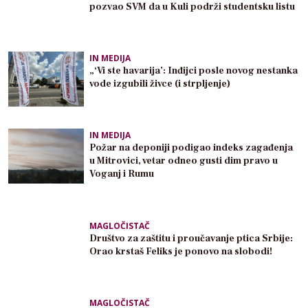
pozvao SVM da u Kuli podrži studentsku listu
IN MEDIJA
„‘Vi ste havarija’: Inđijci posle novog nestanka
vode izgubili živce (i strpljenje)
IN MEDIJA
Požar na deponiji podigao indeks zagađenja
u Mitrovici, vetar odneo gusti dim pravo u
Voganj i Rumu
MAGLOČISTAČ
Društvo za zaštitu i proučavanje ptica Srbije:
Orao krstaš Feliks je ponovo na slobodi!
MAGLOČISTAČ