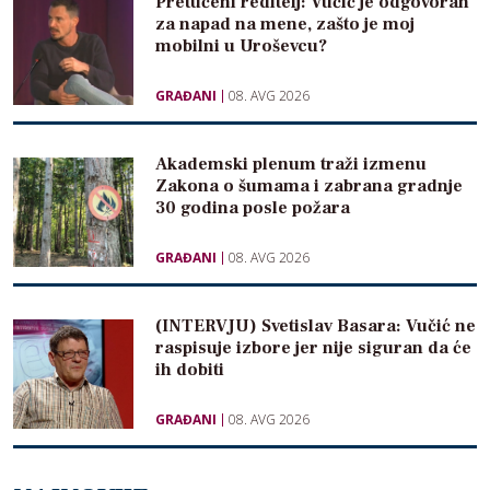
Pretučeni reditelj: Vučić je odgovoran
za napad na mene, zašto je moj
mobilni u Uroševcu?
GRAĐANI
08. AVG 2026
Akademski plenum traži izmenu
Zakona o šumama i zabrana gradnje
30 godina posle požara
GRAĐANI
08. AVG 2026
(INTERVJU) Svetislav Basara: Vučić ne
raspisuje izbore jer nije siguran da će
ih dobiti
GRAĐANI
08. AVG 2026