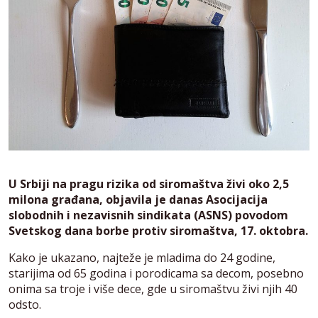
U Srbiji na pragu rizika od siromaštva živi oko 2,5
milona građana, objavila je danas Asocijacija
slobodnih i nezavisnih sindikata (ASNS) povodom
Svetskog dana borbe protiv siromaštva, 17. oktobra.
Kako je ukazano, najteže je mladima do 24 godine,
starijima od 65 godina i porodicama sa decom, posebno
onima sa troje i više dece, gde u siromaštvu živi njih 40
odsto.