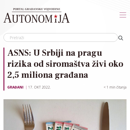
Skip to main content
ASNS: U Srbiji na pragu
rizika od siromaštva živi oko
2,5 miliona građana
GRAĐANI
17. OKT 2022.
< 1
min čitanja