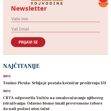
Newsletter
NAJČITANIJE
INFO
Tonino Picula: Srbija je postala kočničar proširenja EU
INFO
CRTA odgovorila Vučiću na omalovažavanje njihovog
istraživanja: Odavno bismo imali prevremene izbore
da naši podaci nisu tačni