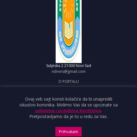
Sutjeska 2
21000 Novi Sad
ndnvns@gmail.com
O PORTALU
IMPRESUM
OBJAVI VEST
Ovaj veb sajt koristi kolačiće da bi unapredili
iskustvo korisnika. Molimo Vas da se upoznate sa
USLOVI KORIŠĆENJA
uslovima i pravilima korišćenja
.
Pretpostavljamo da je to u redu za Vas.
Prihvatam