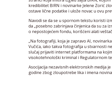
stranici koja imitira izgled sajta BIRN, kojom
kredibilitet BIRN i novinarke Jelene Zorić zl
ostave lične podatke i ulože novac u ovu prev
Navodi se da se u spornom tekstu koristi izmiš
da „posebno zabrinjava činjenica da su za izr
o nepostojećem fondu, korišćeni alati veštačk
„Na fotografiji, koja je zapravo AI, novinar
Vučića, iako takva fotografija u stvarnosti ne 
slučaj prijaviti internet platformama na koji
visokotehnološki kriminal i Regulatornom te
Asocijacija nezavisnih elektronskih medija je p
godine zbog zloupotrebe lika i imena novinar