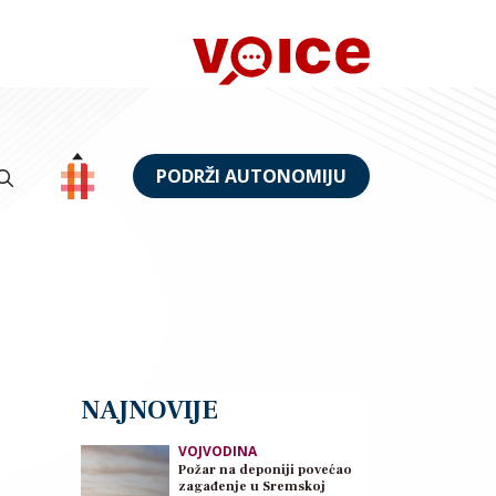
PODRŽI AUTONOMIJU
NAJNOVIJE
VOJVODINA
Požar na deponiji povećao
zagađenje u Sremskoj