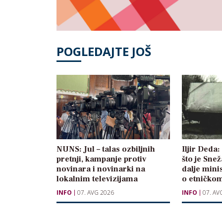
POGLEDAJTE JOŠ
NUNS: Jul – talas ozbiljnih
Iljir Deda
pretnji, kampanje protiv
što je Sne
novinara i novinarki na
dalje mini
lokalnim televizijama
o etničkom
INFO
07. AVG 2026
INFO
07. AV