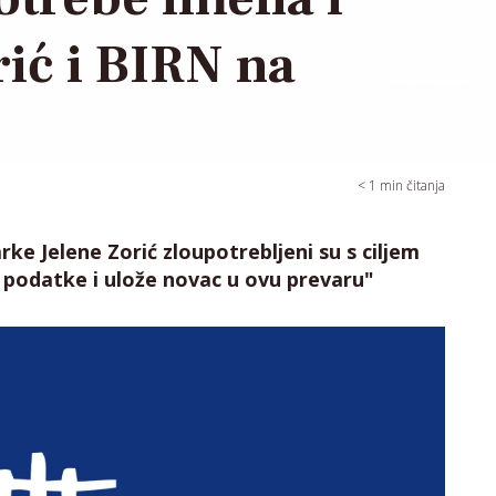
rić i BIRN na
< 1
min čitanja
arke Jelene Zorić zloupotrebljeni su s ciljem
 podatke i ulože novac u ovu prevaru"