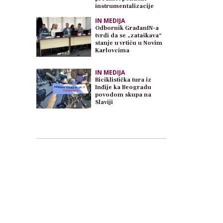
instrumentalizacije
IN MEDIJA
Odbornik GrađanIN-a
tvrdi da se „zataškava“
stanje u vrtiću u Novim
Karlovcima
IN MEDIJA
Biciklistička tura iz
Inđije ka Beogradu
povodom skupa na
Slaviji