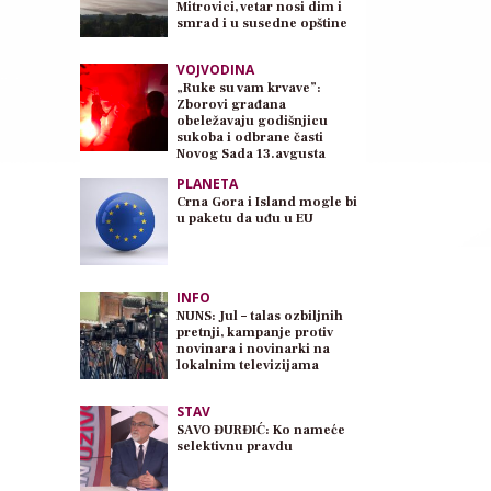
Mitrovici, vetar nosi dim i
smrad i u susedne opštine
VOJVODINA
„Ruke su vam krvave”:
Zborovi građana
obeležavaju godišnjicu
sukoba i odbrane časti
Novog Sada 13.avgusta
PLANETA
Crna Gora i Island mogle bi
u paketu da uđu u EU
INFO
NUNS: Jul – talas ozbiljnih
pretnji, kampanje protiv
novinara i novinarki na
lokalnim televizijama
STAV
SAVO ĐURĐIĆ: Ko nameće
selektivnu pravdu