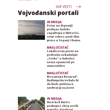
SVE VESTI
Vojvođanski portali
IN MEDIJA
Požar na deponiji
podigao indeks
zagađenja u Mitrovici,
vetar odneo gusti dim
pravo u Voganj i Rumu
MAGLOČISTAČ
Lokalizovan požar na
području nekadašnje
„Zorke“ u Subotici,
nema opasnosti po
stanovništvo
MAGLOČISTAČ
Brza pruga Beograd–
Budimpešta trebalo bi
da bude puštena u
saobraćaj na jesen
IN MEDIJA
Most kod Barice
poskupeo zbog novih
temelja: Vrednost