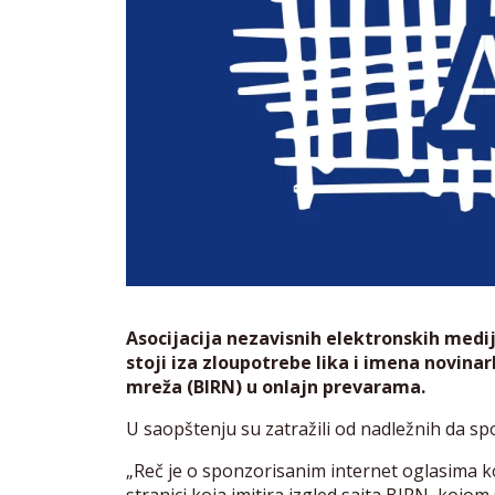
Asocijacija nezavisnih elektronskih medij
stoji iza zloupotrebe lika i imena novinar
mreža (BIRN) u onlajn prevarama.
U saopštenju su zatražili od nadležnih da sp
„Reč je o sponzorisanim internet oglasima k