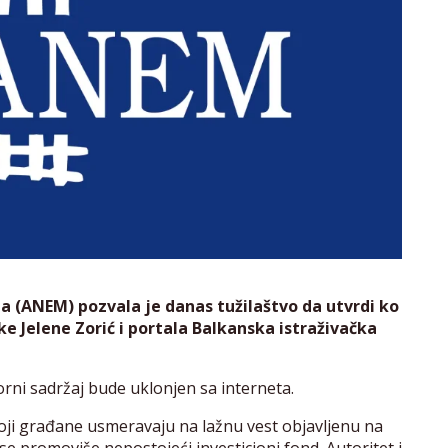
a (ANEM) pozvala je danas tužilaštvo da utvrdi ko
ke Jelene Zorić i portala Balkanska istraživačka
orni sadržaj bude uklonjen sa interneta.
oji građane usmeravaju na lažnu vest objavljenu na