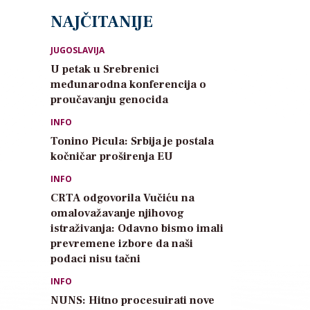
NAJČITANIJE
JUGOSLAVIJA
U petak u Srebrenici
međunarodna konferencija o
proučavanju genocida
INFO
Tonino Picula: Srbija je postala
kočničar proširenja EU
INFO
CRTA odgovorila Vučiću na
omalovažavanje njihovog
istraživanja: Odavno bismo imali
prevremene izbore da naši
podaci nisu tačni
INFO
NUNS: Hitno procesuirati nove