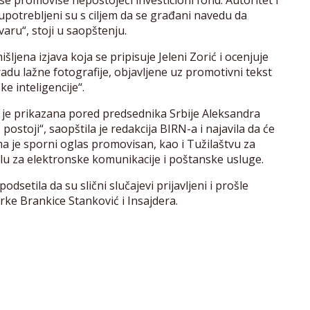
 se promoviše nepostojeći investicioni fond. Autoritet i
oupotrebljeni su s ciljem da se građani navedu da
aru“, stoji u saopštenju.
ljena izjava koja se pripisuje Jeleni Zorić i ocenjuje
adu lažne fotografije, objavljene uz promotivni tekst
e inteligencije“.
ka je prikazana pored predsednika Srbije Aleksandra
postoji“, saopštila je redakcija BIRN-a i najavila da će
ma je sporni oglas promovisan, kao i Tužilaštvu za
lu za elektronske komunikacije i poštanske usluge.
odsetila da su slični slučajevi prijavljeni i prošle
ke Brankice Stanković i Insajdera.