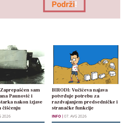
: Zaprepašćen sam
BIRODI: Vučićeva najava
žana Paunović i
potvrđuje potrebu za
starka nakon izjave
razdvajanjem predsedničke i
 čišćenju
stranačke funkcije
G 2026
INFO
07. AVG 2026