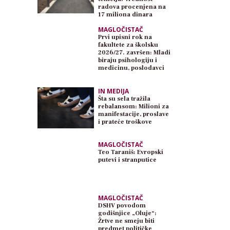
radova procenjena na
17 miliona dinara
MAGLOČISTAČ
Prvi upisni rok na
fakultete za školsku
2026/27. završen: Mladi
biraju psihologiju i
medicinu, poslodavci
traže inženjere
IN MEDIJA
Šta su sela tražila
rebalansom: Milioni za
manifestacije, proslave
i prateće troškove
MAGLOČISTAČ
Teo Taraniš: Evropski
putevi i stranputice
MAGLOČISTAČ
DSHV povodom
godišnjice „Oluje“:
Žrtve ne smeju biti
predmet političke