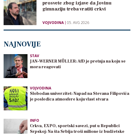
prosvete zbog izjave da Jovinu
gimnaziju treba vratiti crkvi
VOJVODINA
05. AVG 2026
NAJNOVIJE
STAV
JAN-WERNER MÜLLER: AfD je pretnja na koju se
mora reagovati
VOJVODINA
Slobodan univerzitet: Napad na Stevana Filipovića
je posledica atmosfere koju vlast stvara
INFO
Crkva, EXPO, sportski savezi, put u Republici
Srpskoj: Na šta Srbija troši milione iz budžetske