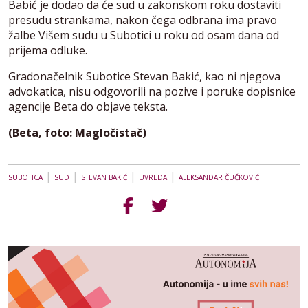
Babić je dodao da će sud u zakonskom roku dostaviti
presudu strankama, nakon čega odbrana ima pravo
žalbe Višem sudu u Subotici u roku od osam dana od
prijema odluke.
Gradonačelnik Subotice Stevan Bakić, kao ni njegova
advokatica, nisu odgovorili na pozive i poruke dopisnice
agencije Beta do objave teksta.
(Beta, foto: Magločistač)
|
|
|
|
SUBOTICA
SUD
STEVAN BAKIĆ
UVREDA
ALEKSANDAR ČUČKOVIĆ