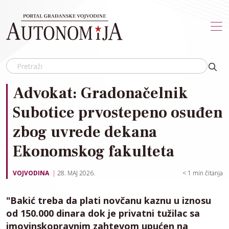
Skip to main content
Advokat: Gradonačelnik
Subotice prvostepeno osuđen
zbog uvrede dekana
Ekonomskog fakulteta
VOJVODINA
28. MAJ 2026.
< 1
min čitanja
"Bakić treba da plati novčanu kaznu u iznosu
od 150.000 dinara dok je privatni tužilac sa
imovinskopravnim zahtevom upućen na