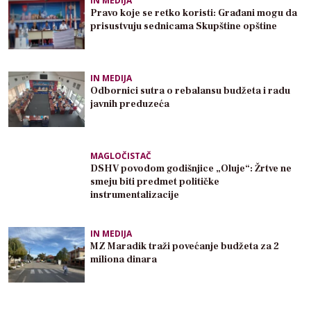
IN MEDIJA
Pravo koje se retko koristi: Građani mogu da
prisustvuju sednicama Skupštine opštine
IN MEDIJA
Odbornici sutra o rebalansu budžeta i radu
javnih preduzeća
MAGLOČISTAČ
DSHV povodom godišnjice „Oluje“: Žrtve ne
smeju biti predmet političke
instrumentalizacije
IN MEDIJA
MZ Maradik traži povećanje budžeta za 2
miliona dinara