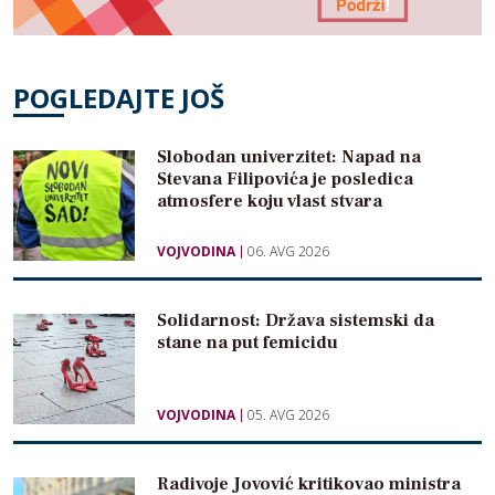
POGLEDAJTE JOŠ
Slobodan univerzitet: Napad na
Stevana Filipovića je posledica
atmosfere koju vlast stvara
VOJVODINA
06. AVG 2026
Solidarnost: Država sistemski da
stane na put femicidu
VOJVODINA
05. AVG 2026
Radivoje Jovović kritikovao ministra