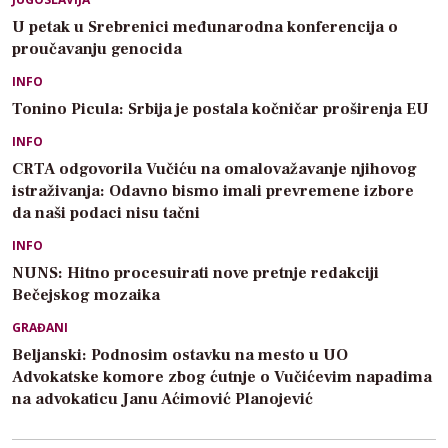
U petak u Srebrenici međunarodna konferencija o
proučavanju genocida
INFO
Tonino Picula: Srbija je postala kočničar proširenja EU
INFO
CRTA odgovorila Vučiću na omalovažavanje njihovog
istraživanja: Odavno bismo imali prevremene izbore
da naši podaci nisu tačni
INFO
NUNS: Hitno procesuirati nove pretnje redakciji
Bečejskog mozaika
GRAĐANI
Beljanski: Podnosim ostavku na mesto u UO
Advokatske komore zbog ćutnje o Vučićevim napadima
na advokaticu Janu Aćimović Planojević