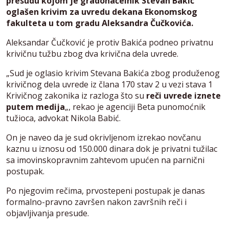
presudu kojom je gradonačelnik Stevan Bakić
oglašen krivim za uvredu dekana Ekonomskog
fakulteta u tom gradu Aleksandra Čučkovića.
Aleksandar Čučković je protiv Bakića podneo privatnu
krivičnu tužbu zbog dva krivična dela uvrede.
„Sud je oglasio krivim Stevana Bakića zbog produženog
krivičnog dela uvrede iz člana 170 stav 2 u vezi stava 1
Krivičnog zakonika iz razloga što su
reči uvrede iznete
putem medija
„, rekao je agenciji Beta punomoćnik
tužioca, advokat Nikola Babić.
On je naveo da je sud okrivljenom izrekao novčanu
kaznu u iznosu od 150.000 dinara dok je privatni tužilac
sa imovinskopravnim zahtevom upućen na parnični
postupak.
Po njegovim rečima, prvostepeni postupak je danas
formalno-pravno završen nakon završnih reči i
objavljivanja presude.