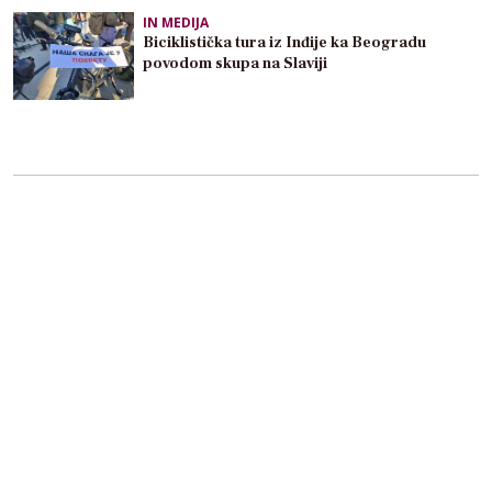
IN MEDIJA
Biciklistička tura iz Inđije ka Beogradu
povodom skupa na Slaviji