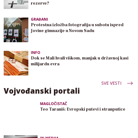
rezerve?
GRAĐANI
Protestna izložba fotografija u subotu ispred
Jovine gimnazije u Novom Sadu
INFO
Dok se Mali hvali viškom, manjak u državnoj kasi
milijardu evra
SVE VESTI
Vojvođanski portali
MAGLOČISTAČ
Teo Taraniš: Evropski putevi i stranputice