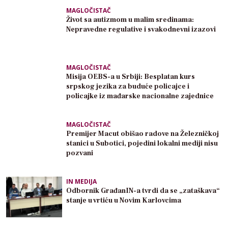
MAGLOČISTAČ
Život sa autizmom u malim sredinama:
Nepravedne regulative i svakodnevni izazovi
MAGLOČISTAČ
Misija OEBS-a u Srbiji: Besplatan kurs
srpskog jezika za buduće policajce i
policajke iz mađarske nacionalne zajednice
MAGLOČISTAČ
Premijer Macut obišao radove na Železničkoj
stanici u Subotici, pojedini lokalni mediji nisu
pozvani
IN MEDIJA
Odbornik GrađanIN-a tvrdi da se „zataškava“
stanje u vrtiću u Novim Karlovcima