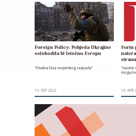
Foreign Policy: Pobjeda Ukrajine
Forin 
oslobodila bi Istočnu Evropu
natera
stran
"Finalna faza sovjetskog raspada"
"Isuviše 
mogućnos
13. SEP 2022
19. APR 