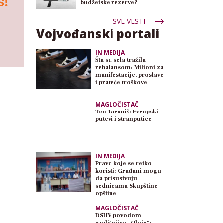
budžetske rezerve?
SVE VESTI
Vojvođanski portali
IN MEDIJA
Šta su sela tražila
rebalansom: Milioni za
manifestacije, proslave
i prateće troškove
MAGLOČISTAČ
Teo Taraniš: Evropski
putevi i stranputice
IN MEDIJA
Pravo koje se retko
koristi: Građani mogu
da prisustvuju
sednicama Skupštine
opštine
MAGLOČISTAČ
DSHV povodom
godišnjice „Oluje“: