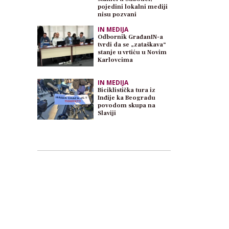
pojedini lokalni mediji
nisu pozvani
IN MEDIJA
Odbornik GrađanIN-a
tvrdi da se „zataškava“
stanje u vrtiću u Novim
Karlovcima
IN MEDIJA
Biciklistička tura iz
Inđije ka Beogradu
povodom skupa na
Slaviji