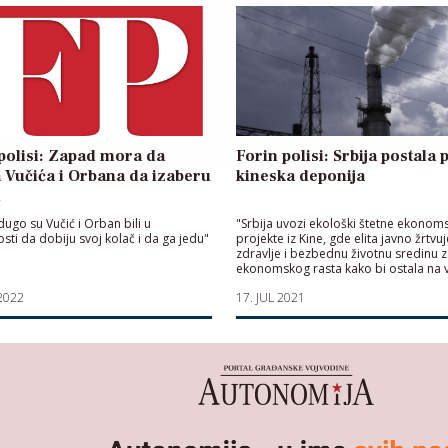
polisi: Zapad mora da
Forin polisi: Srbija postala 
 Vučića i Orbana da izaberu
kineska deponija
u
dugo su Vučić i Orban bili u
"Srbija uvozi ekološki štetne ekonom
ti da dobiju svoj kolač i da ga jedu"
projekte iz Kine, gde elita javno žrtvuj
zdravlje i bezbednu životnu sredinu 
ekonomskog rasta kako bi ostala na v
2022
17. JUL 2021