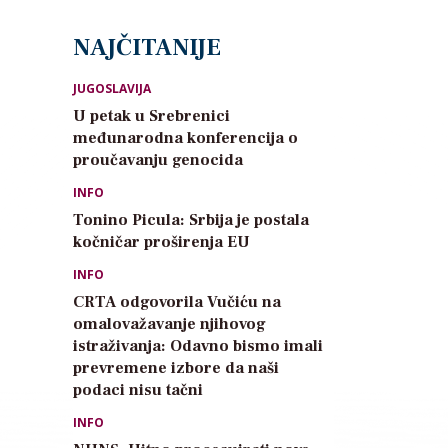
NAJČITANIJE
JUGOSLAVIJA
U petak u Srebrenici
međunarodna konferencija o
proučavanju genocida
INFO
Tonino Picula: Srbija je postala
kočničar proširenja EU
INFO
CRTA odgovorila Vučiću na
omalovažavanje njihovog
istraživanja: Odavno bismo imali
prevremene izbore da naši
podaci nisu tačni
INFO