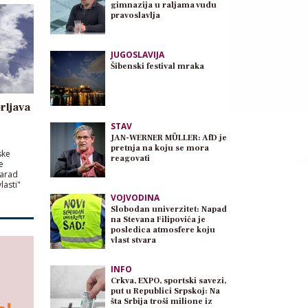
gimnazija u raljama vudu
pravoslavlja
JUGOSLAVIJA
Šibenski festival mraka
prljava
STAV
JAN-WERNER MÜLLER: AfD je
pretnja na koju se mora
ske
reagovati
e
zarad
lasti"
VOJVODINA
Slobodan univerzitet: Napad
na Stevana Filipovića je
posledica atmosfere koju
vlast stvara
INFO
Crkva, EXPO, sportski savezi,
put u Republici Srpskoj: Na
šta Srbija troši milione iz