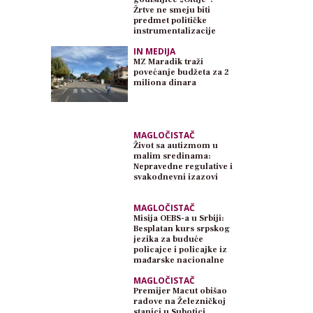
Žrtve ne smeju biti
predmet političke
instrumentalizacije
IN MEDIJA
MZ Maradik traži
povećanje budžeta za 2
miliona dinara
MAGLOČISTAČ
Život sa autizmom u
malim sredinama:
Nepravedne regulative i
svakodnevni izazovi
MAGLOČISTAČ
Misija OEBS-a u Srbiji:
Besplatan kurs srpskog
jezika za buduće
policajce i policajke iz
mađarske nacionalne
zajednice
MAGLOČISTAČ
Premijer Macut obišao
radove na Železničkoj
stanici u Subotici,