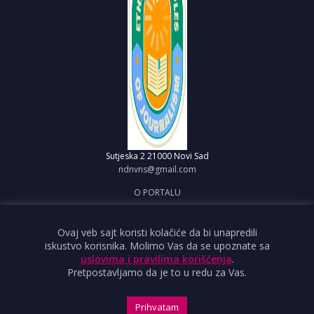
Sutjeska 2
21000 Novi Sad
ndnvns@gmail.com
O PORTALU
IMPRESUM
OBJAVI VEST
Ovaj veb sajt koristi kolačiće da bi unapredili
iskustvo korisnika. Molimo Vas da se upoznate sa
USLOVI KORIŠĆENJA
uslovima i pravilima korišćenja
.
Pretpostavljamo da je to u redu za Vas.
Prihvatam