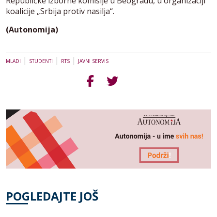
Republičke izborne komisije u Beogradu, u organizaciji
koalicije „Srbija protiv nasilja“.
(Autonomija)
|
|
|
MLADI
STUDENTI
RTS
JAVNI SERVIS
POGLEDAJTE JOŠ