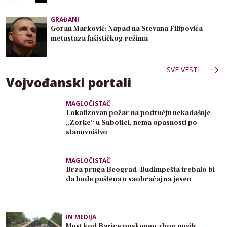
GRAĐANI
Goran Marković: Napad na Stevana Filipovića
metastaza fašističkog režima
SVE VESTI
Vojvođanski portali
MAGLOČISTAČ
Lokalizovan požar na području nekadašnje
„Zorke“ u Subotici, nema opasnosti po
stanovništvo
MAGLOČISTAČ
Brza pruga Beograd–Budimpešta trebalo bi
da bude puštena u saobraćaj na jesen
IN MEDIJA
Most kod Barice poskupeo zbog novih