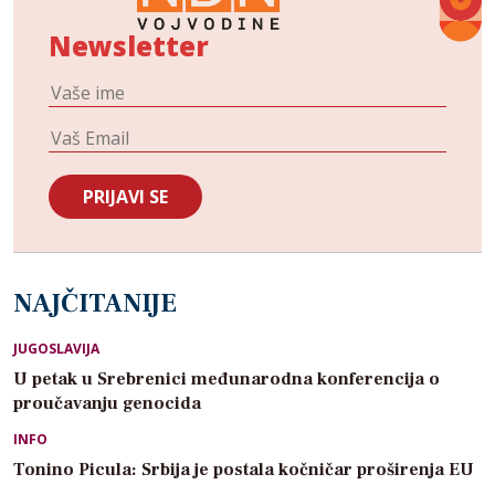
Newsletter
NAJČITANIJE
JUGOSLAVIJA
U petak u Srebrenici međunarodna konferencija o
proučavanju genocida
INFO
Tonino Picula: Srbija je postala kočničar proširenja EU