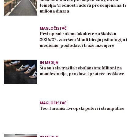
temelja: Vrednost radova procenjena na 17
miliona dinara
MAGLOČISTAČ
Prvi upisni rok na fakultete za školsku
2026/27. završen: Mladi biraju psihologiju i
medicinu, poslodavci traže inženjere
IN MEDIJA
Šta su sela tražila rebalansom: Milioni za
manifestacije, proslave i prateće troškove
MAGLOČISTAČ
Teo Taraniš: Evropski putevi i stranputice