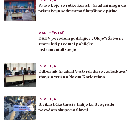
IN MEDIJA
Pravo koje se retko koristi: Građani mogu da
prisustvuju sednicama Skupštine opštine
MAGLOČISTAČ
DSHV povodom godišnjice „Oluje“: Žrtve ne
smeju biti predmet političke
instrumentalizacije
IN MEDIJA
Odbornik GrađanIN-a tvrdi da se „zataškava“
stanje u vrtiću u Novim Karlovcima
IN MEDIJA
Biciklistička tura iz Inđije ka Beogradu
povodom skupa na Slaviji