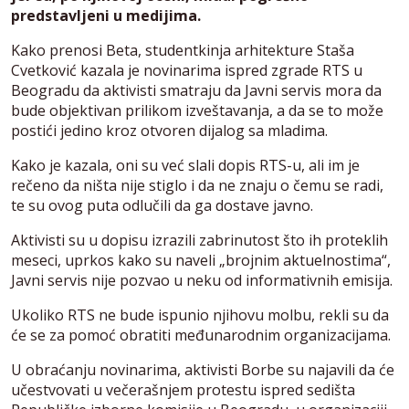
predstavljeni u medijima.
Kako prenosi Beta, studentkinja arhitekture Staša
Cvetković kazala je novinarima ispred zgrade RTS u
Beogradu da aktivisti smatraju da Javni servis mora da
bude objektivan prilikom izveštavanja, a da se to može
postići jedino kroz otvoren dijalog sa mladima.
Kako je kazala, oni su već slali dopis RTS-u, ali im je
rečeno da ništa nije stiglo i da ne znaju o čemu se radi,
te su ovog puta odlučili da ga dostave javno.
Aktivisti su u dopisu izrazili zabrinutost što ih proteklih
meseci, uprkos kako su naveli „brojnim aktuelnostima“,
Javni servis nije pozvao u neku od informativnih emisija.
Ukoliko RTS ne bude ispunio njihovu molbu, rekli su da
će se za pomoć obratiti međunarodnim organizacijama.
U obraćanju novinarima, aktivisti Borbe su najavili da će
učestvovati u večerašnjem protestu ispred sedišta