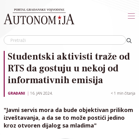
Skip to main content
Studentski aktivisti traže od
RTS da gostuju u nekoj od
informativnih emisija
GRAĐANI
16. JAN 2024.
< 1
min čitanja
"Javni servis mora da bude objektivan prilikom
izveštavanja, a da se to može postići jedino
kroz otvoren dijalog sa mladima"