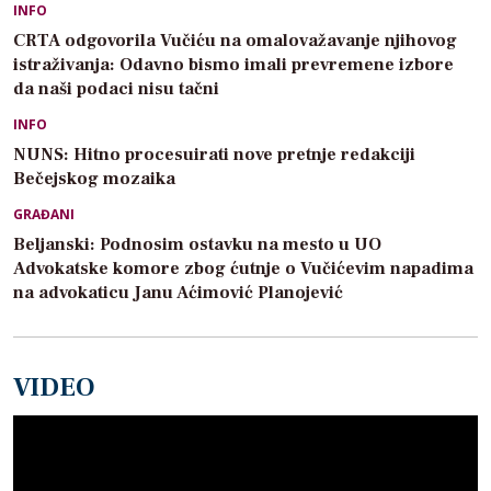
INFO
CRTA odgovorila Vučiću na omalovažavanje njihovog
istraživanja: Odavno bismo imali prevremene izbore
da naši podaci nisu tačni
INFO
NUNS: Hitno procesuirati nove pretnje redakciji
Bečejskog mozaika
GRAĐANI
Beljanski: Podnosim ostavku na mesto u UO
Advokatske komore zbog ćutnje o Vučićevim napadima
na advokaticu Janu Aćimović Planojević
VIDEO