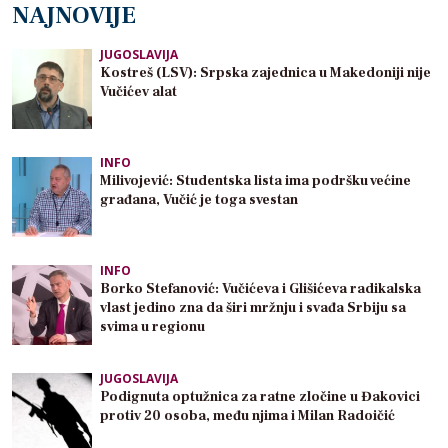
NAJNOVIJE
JUGOSLAVIJA
Kostreš (LSV): Srpska zajednica u Makedoniji nije
Vučićev alat
INFO
Milivojević: Studentska lista ima podršku većine
građana, Vučić je toga svestan
INFO
Borko Stefanović: Vučićeva i Glišićeva radikalska
vlast jedino zna da širi mržnju i svađa Srbiju sa
svima u regionu
JUGOSLAVIJA
Podignuta optužnica za ratne zločine u Đakovici
protiv 20 osoba, među njima i Milan Radoičić