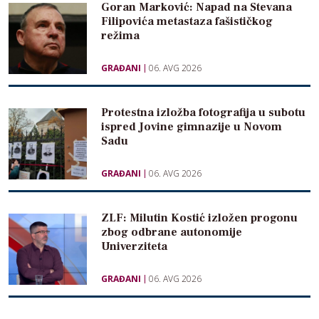
Goran Marković: Napad na Stevana
Filipovića metastaza fašističkog
režima
GRAĐANI
06. AVG 2026
Protestna izložba fotografija u subotu
ispred Jovine gimnazije u Novom
Sadu
GRAĐANI
06. AVG 2026
ZLF: Milutin Kostić izložen progonu
zbog odbrane autonomije
Univerziteta
GRAĐANI
06. AVG 2026