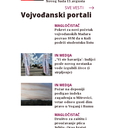
Novog Sada 13.avgusta
SVE VESTI
Vojvođanski portali
MAGLOČISTAČ
Pokret za novi početak
vojvođanskih Mađara
pozvao SVM da u Kuli
podrži studentsku listu
IN MEDIJA
„‘Vi ste havarija’: Inđijci
posle novog nestanka
vode izgubili živce (i
strpljenje)
IN MEDIJA
Požar na deponiji
podigao indeks
zagađenja u Mitrovici,
vetar odneo gusti dim
pravo u Voganj i Rumu
MAGLOČISTAČ
Društvo za zaštitu i
proučavanje ptica
Srbije: Orao krstaš