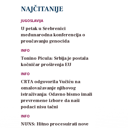
NAJČITANIJE
JUGOSLAVIJA
U petak u Srebrenici
međunarodna konferencija o
proučavanju genocida
INFO
Tonino Picula: Srbija je postala
kočničar proširenja EU
INFO
CRTA odgovorila Vučiću na
omalovažavanje njihovog
istraživanja: Odavno bismo imali
prevremene izbore da naši
podaci nisu tačni
INFO
NUNS: Hitno procesuirati nove