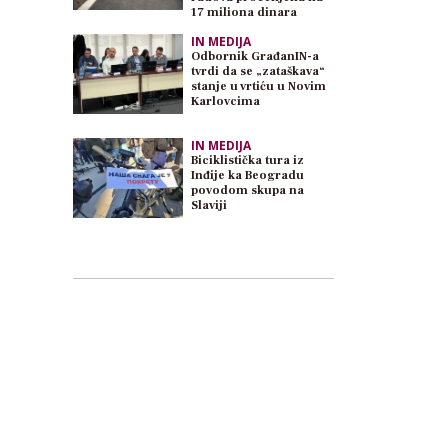
17 miliona dinara
IN MEDIJA
Odbornik GrađanIN-a
tvrdi da se „zataškava“
stanje u vrtiću u Novim
Karlovcima
IN MEDIJA
Biciklistička tura iz
Inđije ka Beogradu
povodom skupa na
Slaviji