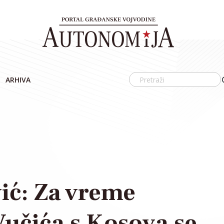
ARHIVA
vić: Za vreme
 Vučića s Kosova se