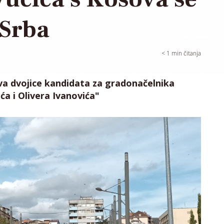
 Srba
< 1
min čitanja
stva dvojice kandidata za gradonačelnika
ića i Olivera Ivanovića"