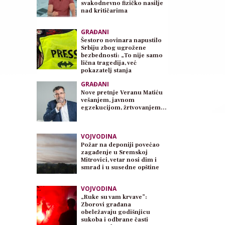
svakodnevno fizičko nasilje
nad kritičarima
GRAĐANI
Šestoro novinara napustilo
Srbiju zbog ugrožene
bezbednosti: „To nije samo
lična tragedija, već
pokazatelj stanja
demokratije“
GRAĐANI
Nove pretnje Veranu Matiću
vešanjem, javnom
egzekucijom, žrtvovanjem…
VOJVODINA
Požar na deponiji povećao
zagađenje u Sremskoj
Mitrovici, vetar nosi dim i
smrad i u susedne opštine
VOJVODINA
„Ruke su vam krvave”:
Zborovi građana
obeležavaju godišnjicu
sukoba i odbrane časti