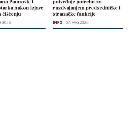
žana Paunović i
potvrđuje potrebu za
starka nakon izjave
razdvajanjem predsedničke i
 čišćenju
stranačke funkcije
G 2026
INFO
07. AVG 2026