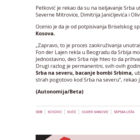
Petković je rekao da su na iseljavanje Srba u
Severne Mitrovice, Dimitrija Janićijevića i Oli
Ocenio je da je od potpisivanja Briselskog 
Kosova.
„Zapravo, to je proces zaokruživanja unutraš
Fon der Lajen rekla u Beogradu da Srbija mo
Jednostavno, deo Srba nije hteo to da prihvat
Drugi razlog je permanentni, svih ovih godin
Srba na severu, bacanje bombi Srbima,
ubi
strah pogotovo kod Srba na severu“, rekao j
(Autonomija/Beta)
|
|
|
|
SRBI
KOSOVO
VUČIĆ
OLIVER IVANOVIĆ
SRPSKA LISTA