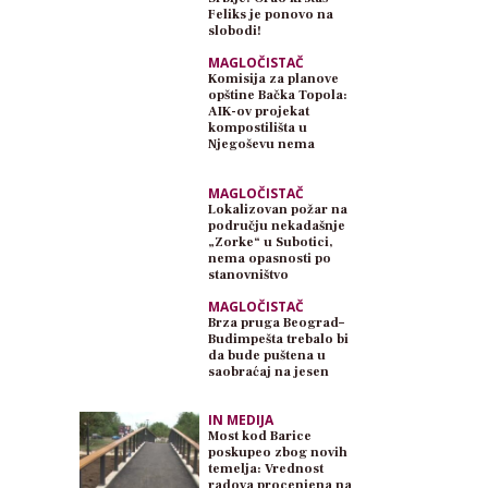
Feliks je ponovo na
slobodi!
MAGLOČISTAČ
Komisija za planove
opštine Bačka Topola:
AIK-ov projekat
kompostilišta u
Njegoševu nema
planski osnov
MAGLOČISTAČ
Lokalizovan požar na
području nekadašnje
„Zorke“ u Subotici,
nema opasnosti po
stanovništvo
MAGLOČISTAČ
Brza pruga Beograd–
Budimpešta trebalo bi
da bude puštena u
saobraćaj na jesen
IN MEDIJA
Most kod Barice
poskupeo zbog novih
temelja: Vrednost
radova procenjena na