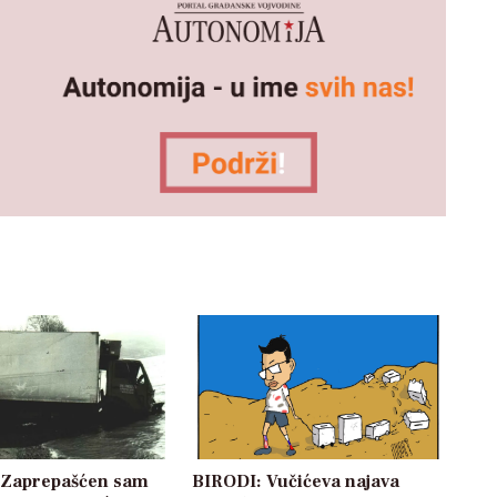
: Zaprepašćen sam
BIRODI: Vučićeva najava