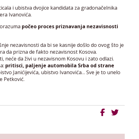
ticala i ubistva dvojice kandidata za gradonačelnika
vera Ivanovića.
sporazuma
počeo proces priznavanja nezavisnosti
nje nezavisnosti da bi se kasnije došlo do ovog što je
ra da prizna de fakto nezavisnost Kosova.
i, neće da živi u nezavisnom Kosovu i zato odlazi.
a:
pritisci, paljenje automobila Srba od strane
stvo Janićijevića, ubistvo Ivanovića… Sve je to unelo
e Petković.