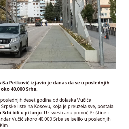
viša Petković izjavio je danas da se u poslednjih
 oko 40.000 Srba.
 poslednjih deset godina od dolaska Vučića
e Srpske liste na Kosovu, koja je preuzela sve, postala
Srbi bili u pitanju
. Uz svestranu pomoć Prištine i
andar Vučić skoro 40.000 Srba se iselilo u poslednjih
 Kim.