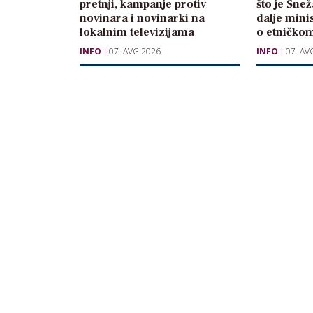
pretnji, kampanje protiv
što je Sne
novinara i novinarki na
dalje mini
lokalnim televizijama
o etničkom
INFO
07. AVG 2026
INFO
07. AV