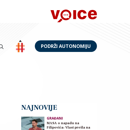
PODRŽI AUTONOMIJU
NAJNOVIJE
GRAĐANI
MASA o napadu na
Filipovića: Vlast prešla na