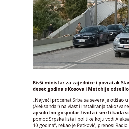
Bivši ministar za zajednice i povratak Sla
deset godina s Kosova i Metohije odselilo
„Najveći procenat Srba sa severa je otišao u
(Aleksandar) na vlast i instaliranja takozvan
apsolutno gospodar života i smrti kada su 
pomoć Srpske liste i politike koju vodi Aleks
10 godina“, rekao je Petković, prenosi Radio