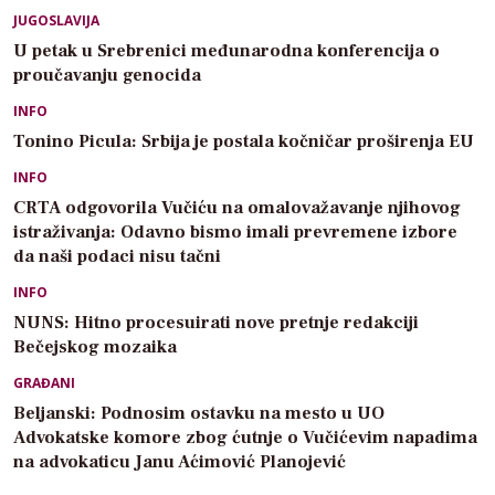
JUGOSLAVIJA
U petak u Srebrenici međunarodna konferencija o
proučavanju genocida
INFO
Tonino Picula: Srbija je postala kočničar proširenja EU
INFO
CRTA odgovorila Vučiću na omalovažavanje njihovog
istraživanja: Odavno bismo imali prevremene izbore
da naši podaci nisu tačni
INFO
NUNS: Hitno procesuirati nove pretnje redakciji
Bečejskog mozaika
GRAĐANI
Beljanski: Podnosim ostavku na mesto u UO
Advokatske komore zbog ćutnje o Vučićevim napadima
na advokaticu Janu Aćimović Planojević