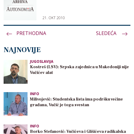
21. OKT 2010
PRETHODNA
Paginacija
SLEDEĆA
članaka
NAJNOVIJE
JUGOSLAVIJA
Kostreš (LSV): Srpska zajednica u Makedoniji nije
Vučićev alat
INFO
Milivojević: Studentska lista ima podršku većine
građana, Vučić je toga svestan
INFO
Borko Stefanović: Vučićeva i Glišićeva radikalska