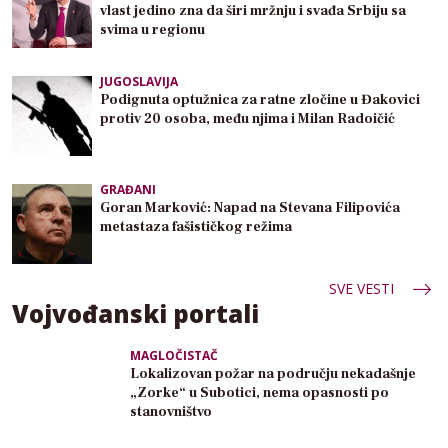
vlast jedino zna da širi mržnju i svađa Srbiju sa
svima u regionu
JUGOSLAVIJA
Podignuta optužnica za ratne zločine u Đakovici
protiv 20 osoba, među njima i Milan Radoičić
GRAĐANI
Goran Marković: Napad na Stevana Filipovića
metastaza fašističkog režima
SVE VESTI
Vojvođanski portali
MAGLOČISTAČ
Lokalizovan požar na području nekadašnje
„Zorke“ u Subotici, nema opasnosti po
stanovništvo