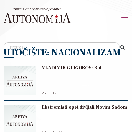
Skip to main content
UTOČIŠTE: NACIONALIZAM
VLADIMIR GLIGOROV: Bol
25. FEB 2011
Ekstremisti opet divljali Novim Sadom