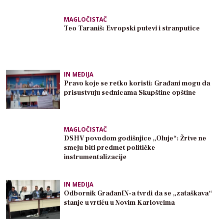
MAGLOČISTAČ
Teo Taraniš: Evropski putevi i stranputice
IN MEDIJA
Pravo koje se retko koristi: Građani mogu da
prisustvuju sednicama Skupštine opštine
MAGLOČISTAČ
DSHV povodom godišnjice „Oluje“: Žrtve ne
smeju biti predmet političke
instrumentalizacije
IN MEDIJA
Odbornik GrađanIN-a tvrdi da se „zataškava“
stanje u vrtiću u Novim Karlovcima