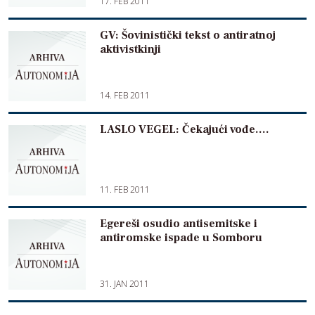
17. FEB 2011
GV: Šovinistički tekst o antiratnoj
aktivistkinji
14. FEB 2011
LASLO VEGEL: Čekajući vođe….
11. FEB 2011
Egereši osudio antisemitske i
antiromske ispade u Somboru
31. JAN 2011