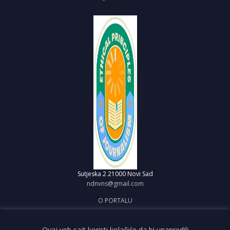
Sutjeska 2
21000 Novi Sad
ndnvns@gmail.com
O PORTALU
IMPRESUM
OBJAVI VEST
Ovaj veb sajt koristi kolačiće da bi unapredili