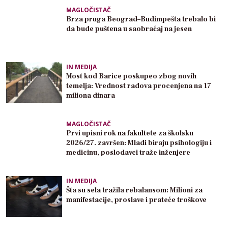
MAGLOČISTAČ
Brza pruga Beograd–Budimpešta trebalo bi
da bude puštena u saobraćaj na jesen
IN MEDIJA
Most kod Barice poskupeo zbog novih
temelja: Vrednost radova procenjena na 17
miliona dinara
MAGLOČISTAČ
Prvi upisni rok na fakultete za školsku
2026/27. završen: Mladi biraju psihologiju i
medicinu, poslodavci traže inženjere
IN MEDIJA
Šta su sela tražila rebalansom: Milioni za
manifestacije, proslave i prateće troškove