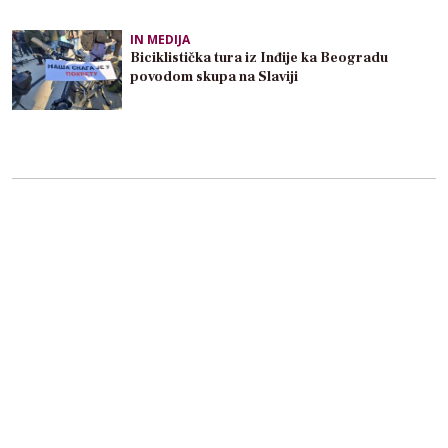
IN MEDIJA
Biciklistička tura iz Inđije ka Beogradu
povodom skupa na Slaviji